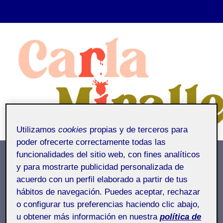
Saltar
al
contenido
Utilizamos
cookies
propias y de terceros para
poder ofrecerte correctamente todas las
funcionalidades del sitio web, con fines analíticos
Entrega parcial 2 PEC1
y para mostrarte publicidad personalizada de
acuerdo con un perfil elaborado a partir de tus
Inicio
/
Entrega parcial 2 PEC1
hábitos de navegación. Puedes aceptar, rechazar
o configurar tus preferencias haciendo clic abajo,
Entrega parcial 2 PEC1
u obtener más información en nuestra
política de