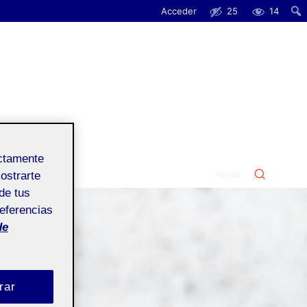
Acceder
25
14
ectamente
About
mostrarte
de tus
referencias
de
rar