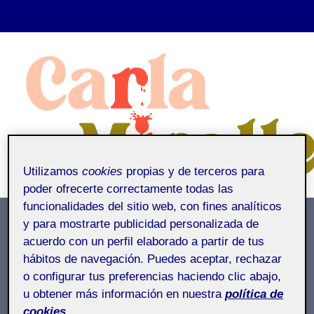
Saltar
al
contenido
Utilizamos
cookies
propias y de terceros para
poder ofrecerte correctamente todas las
funcionalidades del sitio web, con fines analíticos
y para mostrarte publicidad personalizada de
Entrega de la actividad P1
acuerdo con un perfil elaborado a partir de tus
hábitos de navegación. Puedes aceptar, rechazar
Inicio
/
Entrega de la actividad P1
o configurar tus preferencias haciendo clic abajo,
Entrega de la actividad P1
u obtener más información en nuestra
política de
cookies.