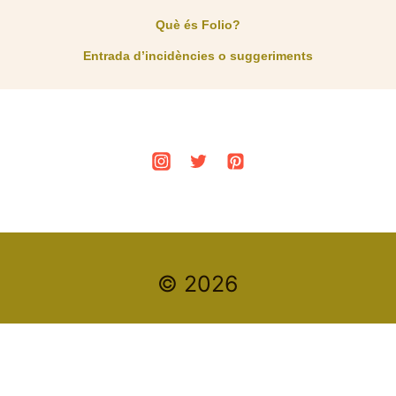
Què és Folio?
Entrada d’incidències o suggeriments
© 2026
Este es un espacio de trabajo personal de un/a
estudiante de la Universitat Oberta de Catalunya.
Cualquier contenido publicado en este espacio es