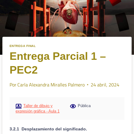
ENTREGA FINAL
Entrega Parcial 1 –
PEC2
Por
Carla Alexandra Miralles Palmero
24 abril, 2024
Taller de dibujo y
Pública
expresión gráfica - Aula 1
3.2.1 Desplazamiento del significado.