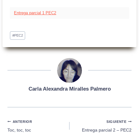
Entrega parcial 1 PEC2
Etiquetas
#
PEC2
de
la
entrada:
Carla Alexandra Miralles Palmero
Navegación
ANTERIOR
SIGUIENTE
Toc, toc, toc
Entrega parcial 2 – PEC2
de