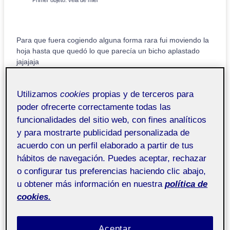
Primer objeto: vela de miel
Para que fuera cogiendo alguna forma rara fui moviendo la
hoja hasta que quedó lo que parecía un bicho aplastado
jajajaja
Creo que fue el color lo que me llevó a una flor, convertida
Utilizamos
cookies
propias y de terceros para
en hada y bailando
Utilicé tinta acrílica: gris de payne,
poder ofrecerte correctamente todas las
verde y fucsia, el papel era de acuarela de 180 gr.
funcionalidades del sitio web, con fines analíticos
y para mostrarte publicidad personalizada de
acuerdo con un perfil elaborado a partir de tus
hábitos de navegación. Puedes aceptar, rechazar
o configurar tus preferencias haciendo clic abajo,
u obtener más información en nuestra
política de
cookies.
En proceso
Resultado final
Aceptar