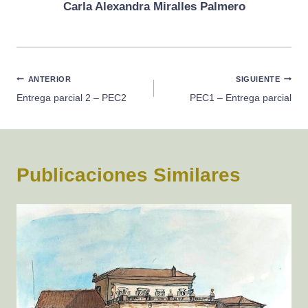
Carla Alexandra Miralles Palmero
Navegación
ANTERIOR
SIGUIENTE
Entrega parcial 2 – PEC2
PEC1 – Entrega parcial
de
entradas
Publicaciones Similares