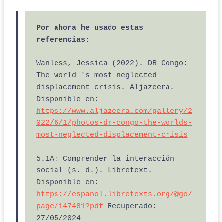
Por ahora he usado estas 
referencias:
Wanless, Jessica (2022). DR Congo: 
The world 's most neglected 
displacement crisis. Aljazeera. 
Disponible en: 
https://www.aljazeera.com/gallery/2
022/6/1/photos-dr-congo-the-worlds-
most-neglected-displacement-crisis
5.1A: Comprender la interacción 
social (s. d.). Libretext. 
Disponible en: 
https://espanol.libretexts.org/@go/
page/147481?pdf
 Recuperado: 
27/05/2024
