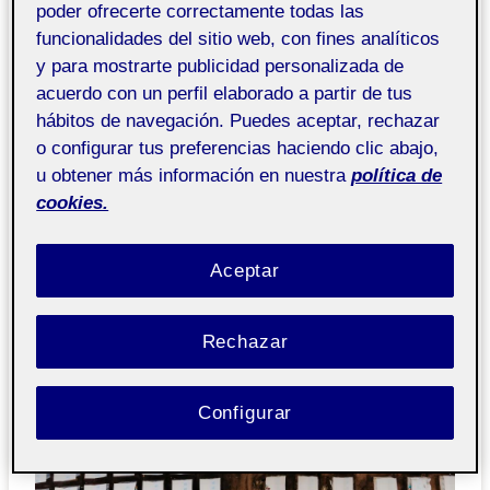
La Textura de los refugiados
poder ofrecerte correctamente todas las
funcionalidades del sitio web, con fines analíticos
Recientemente estuve leyendo una historia de unos
y para mostrarte publicidad personalizada de
refugiados que huían de los enfrentamientos armados en la
acuerdo con un perfil elaborado a partir de tus
República Democrática del Congo, y tuvieron que andar
durante días unos 245 km hasta llegar a una aldea cercana.
hábitos de navegación. Puedes aceptar, rechazar
El artículo era del 2022, pero sé que esta podría ser la
o configurar tus preferencias haciendo clic abajo,
historia de cualquiera de los refugiados o desplazados del
u obtener más información en nuestra
política de
mundo.
cookies.
Aceptar
Rechazar
Configurar