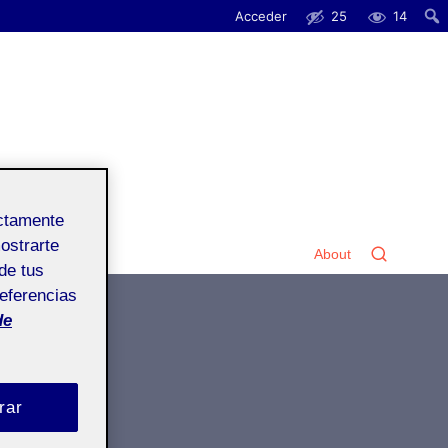
Acceder
25
14
ectamente
mostrarte
About
de tus
referencias
de
rar